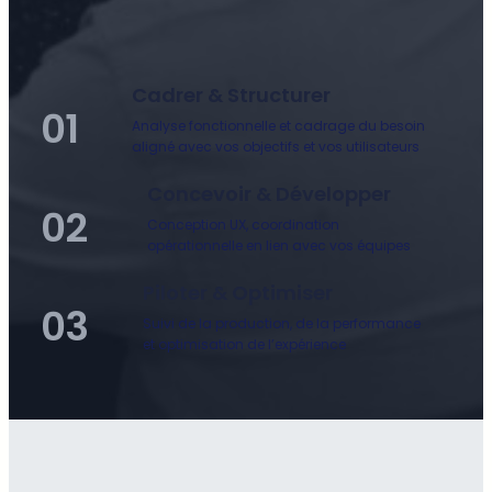
Cadrer & Structurer
01
Analyse fonctionnelle et cadrage du besoin
aligné avec vos objectifs et vos utilisateurs
Concevoir & Développer
02
Conception UX, coordination
opérationnelle en lien avec vos équipes
Piloter & Optimiser
03
Suivi de la production, de la performance
et optimisation de l’expérience