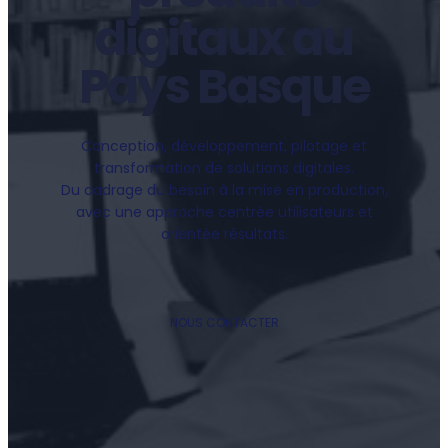
digitaux au
Pays Basque
Conception, développement, pilotage et
transformation de solutions digitales.
Du cadrage du besoin à la mise en production,
avec une approche centrée utilisateurs et
orientée résultats.
NOUS CONTACTER